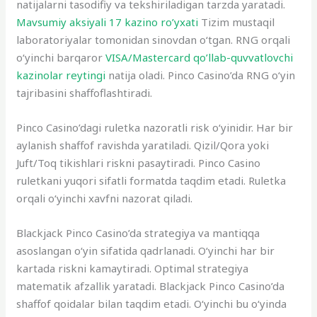
natijalarni tasodifiy va tekshiriladigan tarzda yaratadi.
Mavsumiy aksiyali 17 kazino ro’yxati
Tizim mustaqil
laboratoriyalar tomonidan sinovdan o‘tgan. RNG orqali
o‘yinchi barqaror
VISA/Mastercard qo’llab-quvvatlovchi
kazinolar reytingi
natija oladi. Pinco Casino’da RNG o‘yin
tajribasini shaffoflashtiradi.
Pinco Casino’dagi ruletka nazoratli risk o‘yinidir. Har bir
aylanish shaffof ravishda yaratiladi. Qizil/Qora yoki
Juft/Toq tikishlari riskni pasaytiradi. Pinco Casino
ruletkani yuqori sifatli formatda taqdim etadi. Ruletka
orqali o‘yinchi xavfni nazorat qiladi.
Blackjack Pinco Casino’da strategiya va mantiqqa
asoslangan o‘yin sifatida qadrlanadi. O‘yinchi har bir
kartada riskni kamaytiradi. Optimal strategiya
matematik afzallik yaratadi. Blackjack Pinco Casino’da
shaffof qoidalar bilan taqdim etadi. O‘yinchi bu o‘yinda