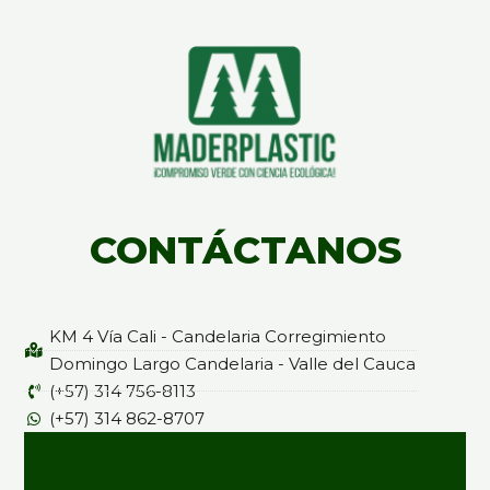
CONTÁCTANOS
KM 4 Vía Cali - Candelaria Corregimiento
Domingo Largo Candelaria - Valle del Cauca
(+57) 314 756-8113
(+57) 314 862-8707