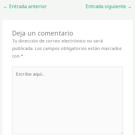
←
Entrada anterior
Entrada siguiente
→
Deja un comentario
Tu dirección de correo electrónico no será
publicada.
Los campos obligatorios están marcados
con
*
Escribe
aquí...