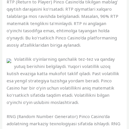
RTP (Return to Player) Pinco Casino’da tikilgan mablag‘
qaytish darajasini ko‘rsatadi. RTP qiymatlari xalqaro
talablarga mos ravishda belgilanadi. Masalan, 96% RTP
matematik tenglikni ta’minlaydi. RTP ni anglagan
o‘yinchi tasodifga emas, ehtimolga tayangan holda
o‘ynaydi. Bu ko‘rsatkich Pinco Casino’da platformaning
asosiy afzalliklaridan biriga aylanadi.
Volatillik o‘yinlarning qanchalik tez-tez va qanday
yutuq berishini belgilaydi. Yuqori volatillik uzoq
kutish evaziga katta mukofot taklif qiladi. Past volatillik
esa yengil strategiya tuzishga yordam beradi. Pinco
Casino har bir o‘yin uchun volatillikni aniq matematik
ko‘rsatkich sifatida taqdim etadi. Volatillikni bilgan
o‘yinchi o‘yin uslubini moslashtiradi.
RNG (Random Number Generator) Pinco Casino’da
adolatning markaziy texnologiyasi sifatida ishlaydi. RNG