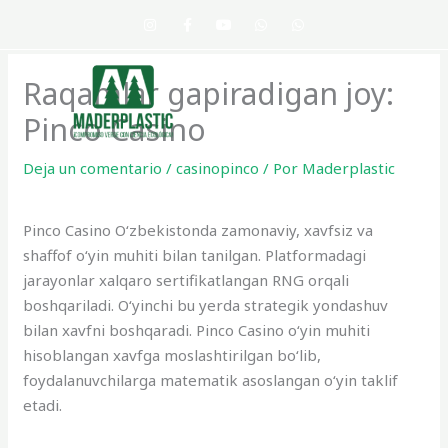
Ir
I
F
Y
W
W
n
a
o
h
h
al
s
c
u
a
a
t
e
t
t
t
contenido
a
b
u
s
s
Raqamlar gapiradigan joy:
g
o
b
a
a
r
o
e
p
p
a
k
p
p
Pinco Casino
m
-
f
Deja un comentario
/
casinopinco
/ Por
Maderplastic
Pinco Casino O‘zbekistonda zamonaviy, xavfsiz va
shaffof o‘yin muhiti bilan tanilgan. Platformadagi
jarayonlar xalqaro sertifikatlangan RNG orqali
boshqariladi. O‘yinchi bu yerda strategik yondashuv
bilan xavfni boshqaradi. Pinco Casino o‘yin muhiti
hisoblangan xavfga moslashtirilgan bo‘lib,
foydalanuvchilarga matematik asoslangan o‘yin taklif
etadi.