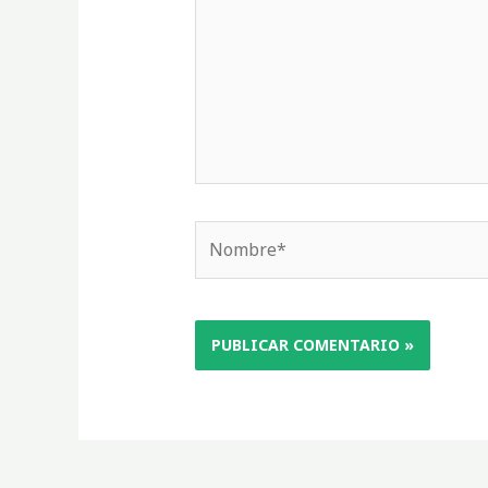
Nombre*