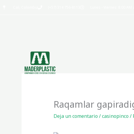
Ir
Cali, Colombia
(+57) 314 756-8113
Lunes - Viernes: 8:00 AM
al
contenido
Raqamlar gapiradig
Deja un comentario
/
casinopinco
/ 