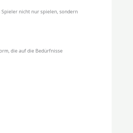
Spieler nicht nur spielen, sondern
form, die auf die Bedürfnisse