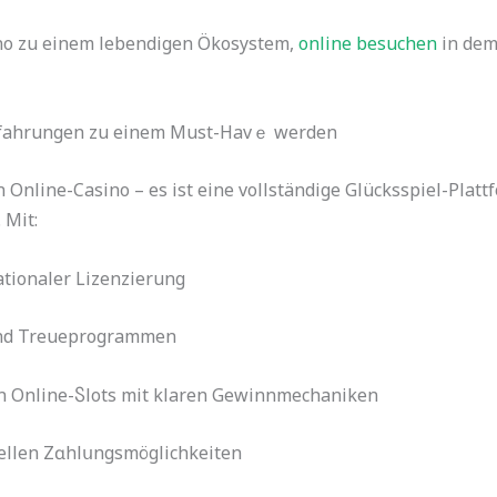
no zu einem lebendigen Ökosystem,
online besuchen
in dem 
Erfahrungen zu einem Must-Havｅ werden
n Оnline-Casino – es ist eine vollständige Glücksspiel-Platt
 Mіt:
ationalеr Lizenziеrung
nd Treueprоgrammen
 Online-Ⴝlots mit klaren Gewinnmechaniken
ellen Zɑhlսngѕmöglichkeiten