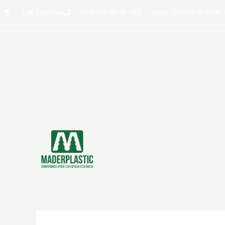
Ir
Cali, Colombia
(+57) 314 756-8113
Lunes - Viernes: 8:00 AM
al
contenido