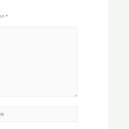
con
*
b