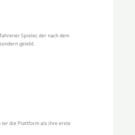
fahrener Spieler, der nach dem
 sondern gelebt.
r die Plattform als ihre erste