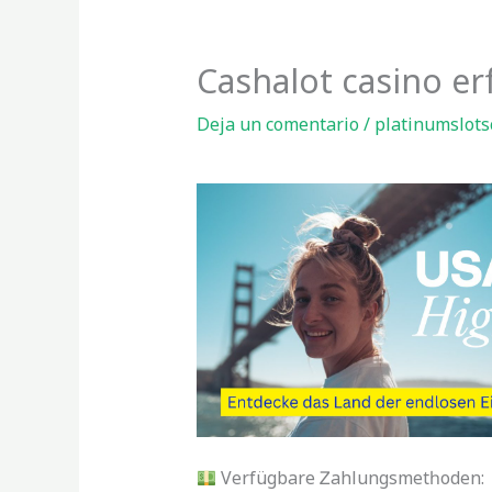
Cashalot casino e
Deja un comentario
/
platinumslots
Verfügbare Ꮓahlungsmetһоden: