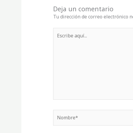
Deja un comentario
Tu dirección de correo electrónico n
Escribe
aquí...
Nombre*