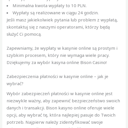
Minimalna kwota wypłaty to 10 PLN.
Wypłaty są realizowane w ciągu 24 godzin.
Jeśli masz jakiekolwiek pytania lub problem z wypłatą,
skontaktuj się z naszymi operatorami, którzy będą
służyć Ci pomocą.
Zapewniamy, że wypłaty w kasynie online są prostym i
szybkim procesem, który nie wymaga wiele pracy.
Dziękujemy za wybór kasyna online Bison Casino!
Zabezpieczenia płatności w kasynie online – jak je
wybrać?
Wybór zabezpieczeń płatności w kasynie online jest
niezwykle ważny, aby zapewnić bezpieczeństwo swoich
danych i transakcji. Bison kasyno online oferuje wiele
opcji, aby wybrać tę, która najlepiej pasuje do Twoich
potrzeb. Najpierw należy zidentyfikować swoje