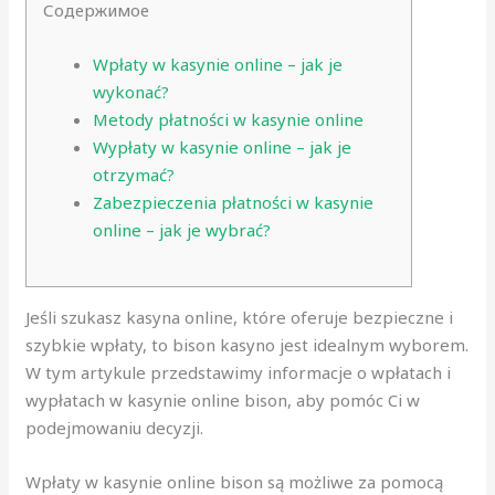
Содержимое
Wpłaty w kasynie online – jak je
wykonać?
Metody płatności w kasynie online
Wypłaty w kasynie online – jak je
otrzymać?
Zabezpieczenia płatności w kasynie
online – jak je wybrać?
Jeśli szukasz kasyna online, które oferuje bezpieczne i
szybkie wpłaty, to bison kasyno jest idealnym wyborem.
W tym artykule przedstawimy informacje o wpłatach i
wypłatach w kasynie online bison, aby pomóc Ci w
podejmowaniu decyzji.
Wpłaty w kasynie online bison są możliwe za pomocą