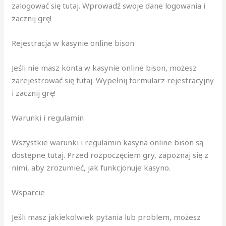
zalogować się tutaj. Wprowadź swoje dane logowania i
zacznij grę!
Rejestracja w kasynie online bison
Jeśli nie masz konta w kasynie online bison, możesz
zarejestrować się tutaj. Wypełnij formularz rejestracyjny
i zacznij grę!
Warunki i regulamin
Wszystkie warunki i regulamin kasyna online bison są
dostępne tutaj. Przed rozpoczęciem gry, zapoznaj się z
nimi, aby zrozumieć, jak funkcjonuje kasyno.
Wsparcie
Jeśli masz jakiekolwiek pytania lub problem, możesz