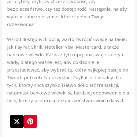
priorytety, czyli czy chcesz szybkość, czy
bezpieczeństwo, czy też dostępność. Następnie, należy
wybrać zabezpieczenie, które spełnia Twoje
oczekiwania.
Wśród dostępnych opcji, warto zwrócić uwagę na takie,
jak PayPal, Skrill, Neteller, Visa, Mastercard, a także
bankowe wlewki. Każda z tych opcji ma swoje zalety i
wady, dlatego ważne jest, aby dokładnie je
przestudiować, aby wybrać tę, która najlepiej pasuje do
Twoich potrzeb. Na przykład, PayPal jest idealny dla
tych, którzy chcą szybko i łatwo dokonać transakcji,
natomiast bankowe wlewki są bardziej odpowiednie dla
tych, którzy preferują bezpieczeństwo swoich danych.