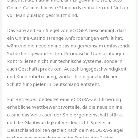
Online-Casinos höchste Standards einhalten und Nutzer
vor Manipulation geschützt sind.
Das Safe and Fair Siegel von eCOGRA bescheinigt, dass
ein Online-Casino strenge Anforderungen erfüllt hat,
während die neue online casino gemeinsam umfassende
Sicherheit gewährleisten. Periodische Überprüfungen
kontrollieren nicht nur technische Systeme, sondern
auch Geschäftspraktiken, Auszahlungsgeschwindigkeit
und Kundenbetreuung, wodurch ein ganzheitlicher
Schutz für Spieler in Deutschland entsteht.
Für Betreiber bedeutet eine eCOGRA-Zertifizierung
erhebliche Wettbewerbsvorteile, da die neue online
casino das Vertrauen der Spielergemeinschaft stärkt
und die Glaubwürdigkeit verdeutlicht. Spieler in
Deutschland sollten gezielt nach dem eCOGRA-Siegel
suchen, das normalerweise im Footer der Casino-