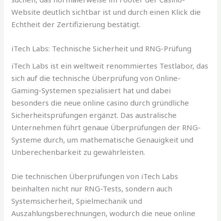
Website deutlich sichtbar ist und durch einen Klick die
Echtheit der Zertifizierung bestätigt.
iTech Labs: Technische Sicherheit und RNG-Prüfung
iTech Labs ist ein weltweit renommiertes Testlabor, das
sich auf die technische Überprüfung von Online-
Gaming-Systemen spezialisiert hat und dabei
besonders die neue online casino durch gründliche
Sicherheitsprüfungen ergänzt. Das australische
Unternehmen führt genaue Überprüfungen der RNG-
Systeme durch, um mathematische Genauigkeit und
Unberechenbarkeit zu gewährleisten.
Die technischen Überprüfungen von iTech Labs
beinhalten nicht nur RNG-Tests, sondern auch
Systemsicherheit, Spielmechanik und
Auszahlungsberechnungen, wodurch die neue online