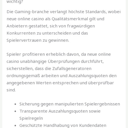
wichtig?
Die Gaming-branche verlangt höchste Standards, wobei
neue online casino als Qualitätsmerkmal gilt und
Anbietern gestattet, sich von fragwürdigen
Konkurrenten zu unterscheiden und das
Spielervertrauen zu gewinnen.
Spieler profitieren erheblich davon, da neue online
casino unabhängige Überprüfungen durchführt,
sicherstellen, dass die Zufallsgeneratoren
ordnungsgemäß arbeiten und Auszahlungsquoten den
angegebenen Werten entsprechen und überprüfbar
sind.
Sicherung gegen manipulierten Spielergebnissen
Transparente Auszahlungsquoten sowie
Spielregeln
Geschützte Handhabung von Kundendaten