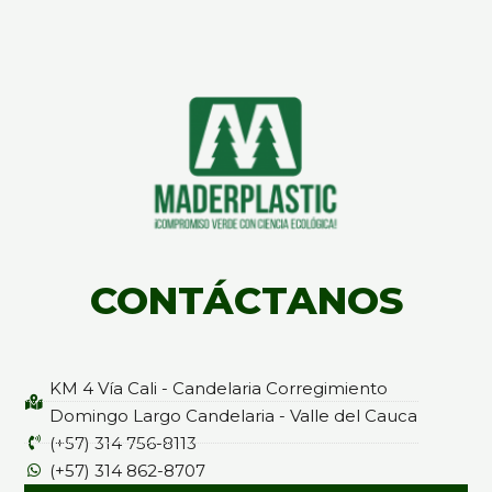
CONTÁCTANOS
KM 4 Vía Cali - Candelaria Corregimiento
Domingo Largo Candelaria - Valle del Cauca
(+57) 314 756-8113
(+57) 314 862-8707