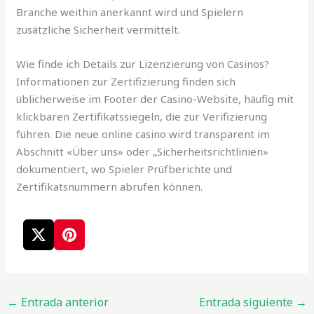
Branche weithin anerkannt wird und Spielern
zusätzliche Sicherheit vermittelt.
Wie finde ich Details zur Lizenzierung von Casinos?
Informationen zur Zertifizierung finden sich
üblicherweise im Footer der Casino-Website, häufig mit
klickbaren Zertifikatssiegeln, die zur Verifizierung
führen. Die neue online casino wird transparent im
Abschnitt «Über uns» oder „Sicherheitsrichtlinien»
dokumentiert, wo Spieler Prüfberichte und
Zertifikatsnummern abrufen können.
←
Entrada anterior
Entrada siguiente
→