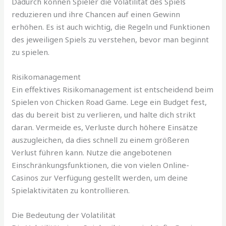
Dadurch können Spieler die Volatilität des Spiels
reduzieren und ihre Chancen auf einen Gewinn
erhöhen. Es ist auch wichtig, die Regeln und Funktionen
des jeweiligen Spiels zu verstehen, bevor man beginnt
zu spielen.
Risikomanagement
Ein effektives Risikomanagement ist entscheidend beim
Spielen von Chicken Road Game. Lege ein Budget fest,
das du bereit bist zu verlieren, und halte dich strikt
daran. Vermeide es, Verluste durch höhere Einsätze
auszugleichen, da dies schnell zu einem größeren
Verlust führen kann. Nutze die angebotenen
Einschränkungsfunktionen, die von vielen Online-
Casinos zur Verfügung gestellt werden, um deine
Spielaktivitäten zu kontrollieren.
Die Bedeutung der Volatilität