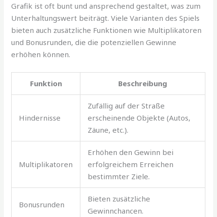
Grafik ist oft bunt und ansprechend gestaltet, was zum
Unterhaltungswert beiträgt. Viele Varianten des Spiels
bieten auch zusätzliche Funktionen wie Multiplikatoren
und Bonusrunden, die die potenziellen Gewinne
erhöhen können.
Funktion
Beschreibung
Zufällig auf der Straße
Hindernisse
erscheinende Objekte (Autos,
Zäune, etc.).
Erhöhen den Gewinn bei
Multiplikatoren
erfolgreichem Erreichen
bestimmter Ziele.
Bieten zusätzliche
Bonusrunden
Gewinnchancen.