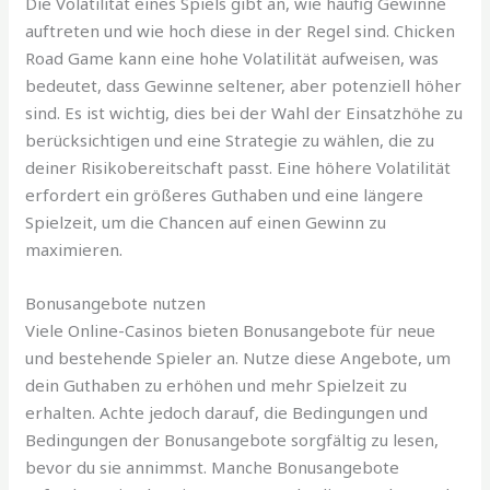
Die Volatilität eines Spiels gibt an, wie häufig Gewinne
auftreten und wie hoch diese in der Regel sind. Chicken
Road Game kann eine hohe Volatilität aufweisen, was
bedeutet, dass Gewinne seltener, aber potenziell höher
sind. Es ist wichtig, dies bei der Wahl der Einsatzhöhe zu
berücksichtigen und eine Strategie zu wählen, die zu
deiner Risikobereitschaft passt. Eine höhere Volatilität
erfordert ein größeres Guthaben und eine längere
Spielzeit, um die Chancen auf einen Gewinn zu
maximieren.
Bonusangebote nutzen
Viele Online-Casinos bieten Bonusangebote für neue
und bestehende Spieler an. Nutze diese Angebote, um
dein Guthaben zu erhöhen und mehr Spielzeit zu
erhalten. Achte jedoch darauf, die Bedingungen und
Bedingungen der Bonusangebote sorgfältig zu lesen,
bevor du sie annimmst. Manche Bonusangebote