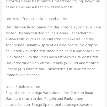
erfordern eine bestimmte Umsatzbedingung, bevor du
deine Gewinne auszahlen lassen kannst.
Die Zukunft des Chicken Road Game
Das Chicken Road Game hat das Potenzial, sich zu einem
festen Bestandteil der Online-Casino-Landschaft zu
entwickeln. Durch seine einfache Spielweise und die
spannende Dynamik spricht es eine breite Zielgruppe
an. Entwickler arbeiten ständig an neuen Varianten und
Funktionen, um das Spiel noch attraktiver zu gestalten.
Die Integration von Virtual Reality (VR) und Augmented
Reality (AR) könnte das Spielerlebnis in Zukunft noch
immersiver machen.
Neue Spielvarianten
Es gibt bereits einige Variationen des Chicken Road
Games, die sich in den Regeln und Funktionen
unterscheiden. Einige Spiele bieten beispielsweise