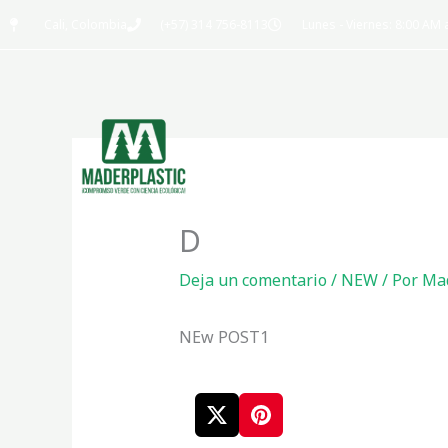
Ir
Cali, Colombia
(+57) 314 756-8113
Lunes - Viernes: 8:00 AM
al
contenido
D
Deja un comentario
/
NEW
/ Por
Mad
NEw POST1